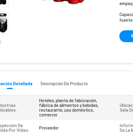
empaq
Capaci
fuente
ación Detallada
Descripción De Producto
Hoteles, planta de fabricación,
dustrias
fábrica de alimentos y bebidas,
Ubicac
licables:
restaurante, uso doméstico,
Sala D
comercio
spección De
Inform
Proveedor
lida Por Vídeo:
De La 