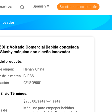
Spanish
osotros
Solicitar una cotización
Innovador
50Hz Voltado Comercial Bebida congelada
 Slushy máquina con diseño innovador
del producto:
e origen:
Henan, China
 de la marca:
BLESS
cación:
CE ISO9001
 Envío Términos:
:
$988.00/sets >=1 sets
Máquina para empapar bebidas
es de