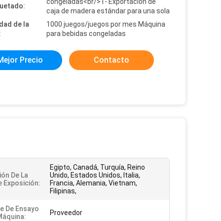
congeladas<br/>1- Exportación de
uetado:
caja de madera estándar para una sola
dad de la
1000 juegos/juegos por mes Máquina
:
para bebidas congeladas
Mejor Precio
Contacto
Egipto, Canadá, Turquía, Reino
ión De La
Unido, Estados Unidos, Italia,
e Exposición:
Francia, Alemania, Vietnam,
Filipinas,
e De Ensayo
Proveedor
Máquina: