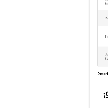
En
In
Ti
Ub
Se
Descri
¡