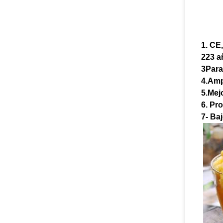
1. CE
223 a
3Para
4.Amp
5.Mej
6. Pr
7- Ba