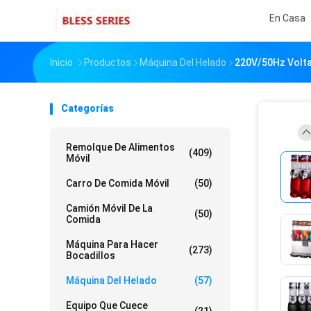
En Casa
Inicio
Productos
Máquina Del Helado
220V/50Hz Volta
Categorías
Remolque De Alimentos
(409)
Móvil
Carro De Comida Móvil
(50)
Camión Móvil De La
(50)
Comida
Máquina Para Hacer
(273)
Bocadillos
Máquina Del Helado
(57)
Equipo Que Cuece