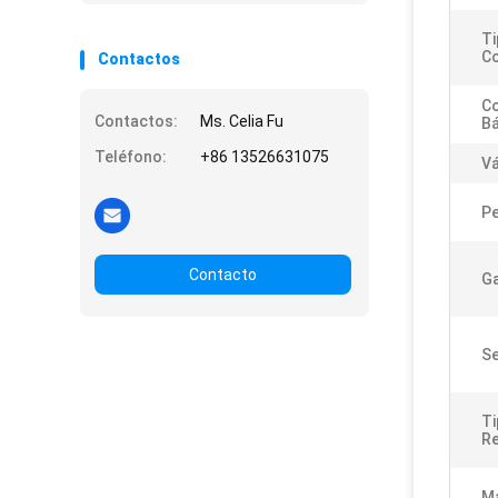
Ti
Co
Contactos
C
Contactos:
Ms. Celia Fu
Bá
Teléfono:
+86 13526631075
Vá
P
Contacto
Ga
Se
Ti
Re
M