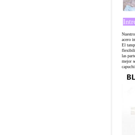
Int
Nuestro
acero i
El tanq
flexibil
las part
mejor s
capuchi