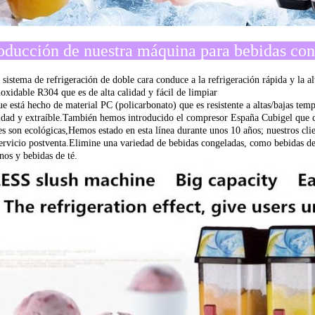
roducción de nuestra máquina para bebidas con
 sistema de refrigeración de doble cara conduce a la refrigeración rápida y la al
noxidable R304 que es de alta calidad y fácil de limpiar
ue está hecho de material PC (policarbonato) que es resistente a altas/bajas tem
idad y extraíble.
También hemos introducido el compresor España Cubigel que co
es son ecológicas,
Hemos estado en esta línea durante unos 10 años; nuestros cl
ervicio postventa.
Elimine una variedad de bebidas congeladas, como bebidas de g
nos y bebidas de té.