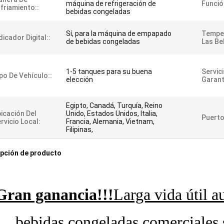
máquina de refrigeración de
Funció
friamiento::
bebidas congeladas
Sí, para la máquina de empapado
Tempe
dicador Digital::
de bebidas congeladas
Las Be
1-5 tanques para su buena
Servic
po De Vehículo::
elección
Garant
Egipto, Canadá, Turquía, Reino
icación Del
Unido, Estados Unidos, Italia,
Puerto
rvicio Local:
Francia, Alemania, Vietnam,
Filipinas,
pción de producto
Gran ganancia!!!
Larga vida útil a
bebidas congeladas comerciales 