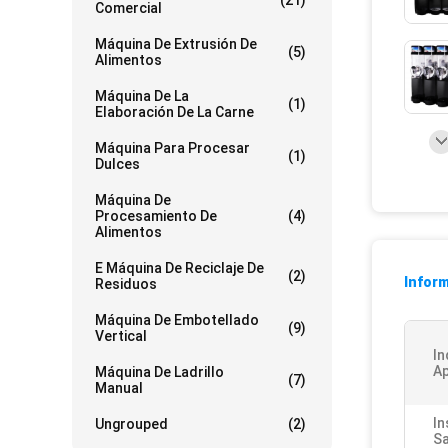
(21)
Comercial
Máquina De Extrusión De
(5)
Alimentos
Máquina De La
(1)
Elaboración De La Carne
Máquina Para Procesar
(1)
Dulces
Máquina De
Procesamiento De
(4)
Alimentos
E Máquina De Reciclaje De
(2)
Inform
Residuos
Máquina De Embotellado
(9)
Vertical
In
Ap
Máquina De Ladrillo
(7)
Manual
In
Ungrouped
(2)
Sa