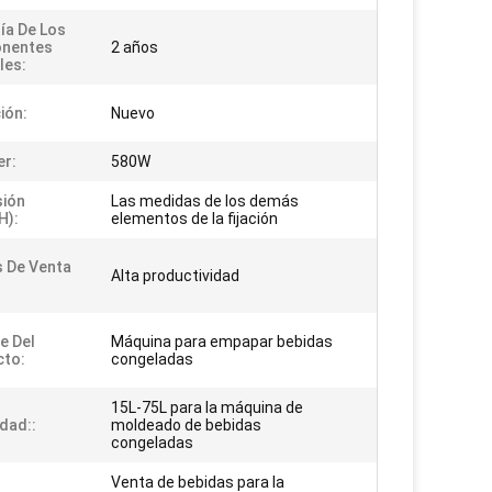
ía De Los
nentes
2 años
les:
ión:
Nuevo
er:
580W
sión
Las medidas de los demás
H):
elementos de la fijación
 De Venta
Alta productividad
e Del
Máquina para empapar bebidas
cto:
congeladas
15L-75L para la máquina de
dad::
moldeado de bebidas
congeladas
Venta de bebidas para la