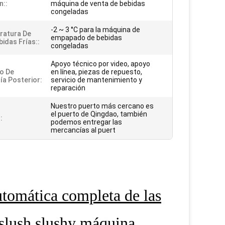
n::
máquina de venta de bebidas
congeladas
-2 ~ 3 °C para la máquina de
ratura De
empapado de bebidas
bidas Frías::
congeladas
Apoyo técnico por video, apoyo
io De
en línea, piezas de repuesto,
ía Posterior:
servicio de mantenimiento y
reparación
Nuestro puerto más cercano es
el puerto de Qingdao, también
:
podemos entregar las
mercancías al puert
utomática completa de las
slush slushy máquina