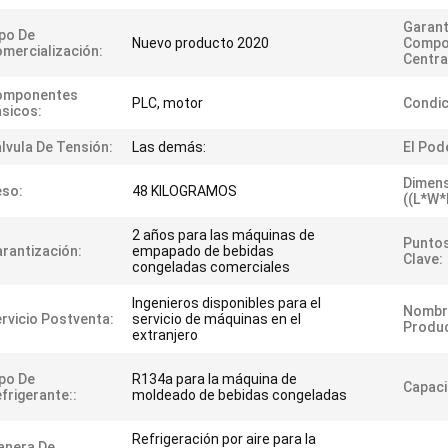
Garant
po De
Nuevo producto 2020
Compo
mercialización:
Centra
omponentes
PLC, motor
Condic
sicos:
lvula De Tensión:
Las demás:
El Pod
Dimen
eso:
48 KILOGRAMOS
((L*W*
2 años para las máquinas de
Puntos
rantización:
empapado de bebidas
Clave:
congeladas comerciales
Ingenieros disponibles para el
Nombr
rvicio Postventa:
servicio de máquinas en el
Produ
extranjero
po De
R134a para la máquina de
Capaci
frigerante::
moldeado de bebidas congeladas
Refrigeración por aire para la
anera De