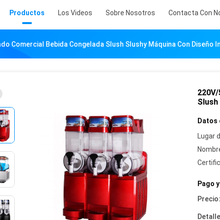
Productos
Los Videos
Sobre Nosotros
Contacta Con N
do Comercial Bebida Congelada Slush Slushy Máquina Con Diseño 
220V/
Slush
Datos 
Lugar d
Nombre
Certifi
Pago y
Precio
Detall