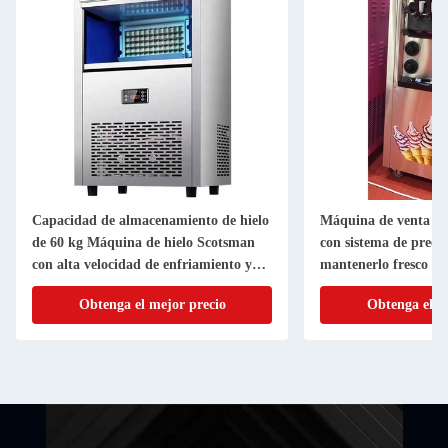
Capacidad de almacenamiento de hielo
Máquina de venta de
de 60 kg Máquina de hielo Scotsman
con sistema de preen
con alta velocidad de enfriamiento y
mantenerlo fresco
OEM/ODM
Obtenga el mejor precio
Obtenga el m