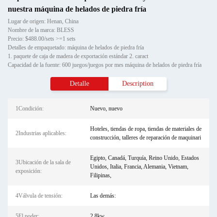
nuestra máquina de helados de piedra fría
Lugar de origen: Henan, China
Nombre de la marca: BLESS
Precio: $488.00/sets >=1 sets
Detalles de empaquetado: máquina de helados de piedra fría
1. paquete de caja de madera de exportación estándar 2. caract
Capacidad de la fuente: 600 juegos/juegos por mes máquina de helados de piedra fría
Detalle
Description
1Condición:
Nuevo, nuevo
Hoteles, tiendas de ropa, tiendas de materiales de
2Industrias aplicables:
construcción, talleres de reparación de maquinari
Egipto, Canadá, Turquía, Reino Unido, Estados
3Ubicación de la sala de
Unidos, Italia, Francia, Alemania, Vietnam,
exposición:
Filipinas,
4Válvula de tensión:
Las demás:
5El poder:
2.8kw