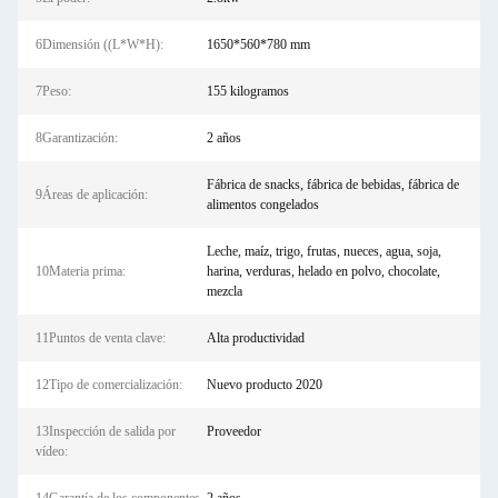
6Dimensión ((L*W*H):
1650*560*780 mm
7Peso:
155 kilogramos
8Garantización:
2 años
Fábrica de snacks, fábrica de bebidas, fábrica de
9Áreas de aplicación:
alimentos congelados
Leche, maíz, trigo, frutas, nueces, agua, soja,
10Materia prima:
harina, verduras, helado en polvo, chocolate,
mezcla
11Puntos de venta clave:
Alta productividad
12Tipo de comercialización:
Nuevo producto 2020
13Inspección de salida por
Proveedor
vídeo: