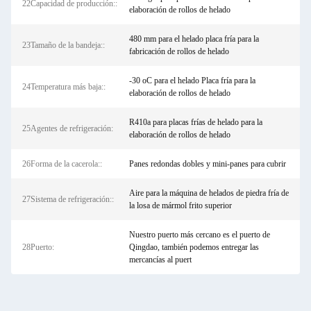
22Capacidad de producción::
elaboración de rollos de helado
480 mm para el helado placa fría para la
23Tamaño de la bandeja::
fabricación de rollos de helado
-30 oC para el helado Placa fría para la
24Temperatura más baja::
elaboración de rollos de helado
R410a para placas frías de helado para la
25Agentes de refrigeración:
elaboración de rollos de helado
26Forma de la cacerola::
Panes redondas dobles y mini-panes para cubrir
Aire para la máquina de helados de piedra fría de
27Sistema de refrigeración::
la losa de mármol frito superior
Nuestro puerto más cercano es el puerto de
28Puerto:
Qingdao, también podemos entregar las
mercancías al puert