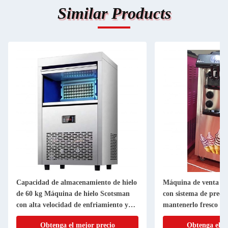
Similar Products
Capacidad de almacenamiento de hielo
Máquina de venta de
de 60 kg Máquina de hielo Scotsman
con sistema de preen
con alta velocidad de enfriamiento y
mantenerlo fresco
OEM/ODM
Obtenga el mejor precio
Obtenga el m