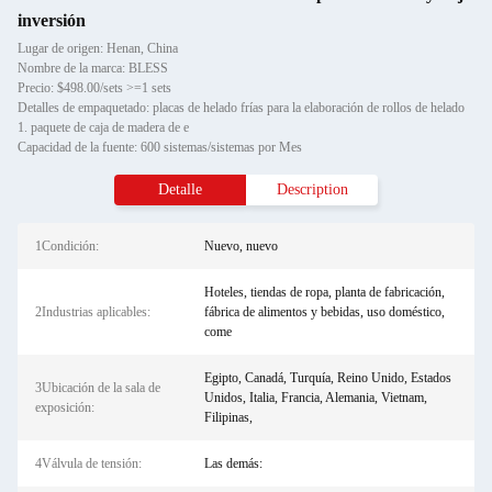
inversión
Lugar de origen: Henan, China
Nombre de la marca: BLESS
Precio: $498.00/sets >=1 sets
Detalles de empaquetado: placas de helado frías para la elaboración de rollos de helado
1. paquete de caja de madera de e
Capacidad de la fuente: 600 sistemas/sistemas por Mes
Detalle
Description
1Condición:
Nuevo, nuevo
Hoteles, tiendas de ropa, planta de fabricación,
2Industrias aplicables:
fábrica de alimentos y bebidas, uso doméstico,
come
Egipto, Canadá, Turquía, Reino Unido, Estados
3Ubicación de la sala de
Unidos, Italia, Francia, Alemania, Vietnam,
exposición:
Filipinas,
4Válvula de tensión:
Las demás: