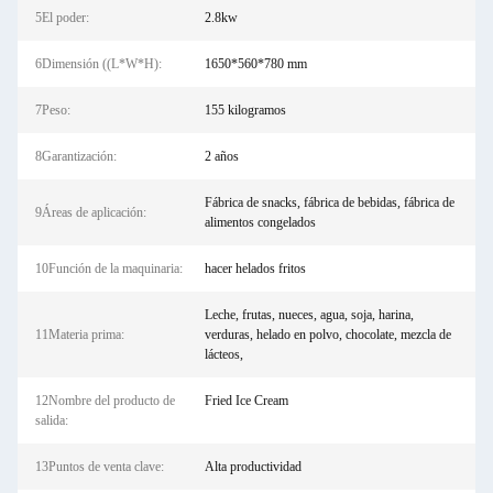
5El poder:
2.8kw
6Dimensión ((L*W*H):
1650*560*780 mm
7Peso:
155 kilogramos
8Garantización:
2 años
Fábrica de snacks, fábrica de bebidas, fábrica de
9Áreas de aplicación:
alimentos congelados
10Función de la maquinaria:
hacer helados fritos
Leche, frutas, nueces, agua, soja, harina,
11Materia prima:
verduras, helado en polvo, chocolate, mezcla de
lácteos,
12Nombre del producto de
Fried Ice Cream
salida:
13Puntos de venta clave:
Alta productividad