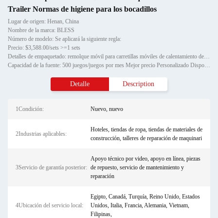
Trailer Normas de higiene para los bocadillos
Lugar de origen: Henan, China
Nombre de la marca: BLESS
Número de modelo: Se aplicará la siguiente regla:
Precio: $3,588.00/sets >=1 sets
Detalles de empaquetado: remolque móvil para carretillas móviles de calentamiento de alimentos callejeros/remolque de aliment
Capacidad de la fuente: 500 juegos/juegos por mes Mejor precio Personalizado Disponible Pizza Remolque Bar Airstream Food Tr
Detalle
Description
1Condición:
Nuevo, nuevo
Hoteles, tiendas de ropa, tiendas de materiales de
2Industrias aplicables:
construcción, talleres de reparación de maquinari
Apoyo técnico por video, apoyo en línea, piezas
3Servicio de garantía posterior:
de repuesto, servicio de mantenimiento y
reparación
Egipto, Canadá, Turquía, Reino Unido, Estados
4Ubicación del servicio local:
Unidos, Italia, Francia, Alemania, Vietnam,
Filipinas,