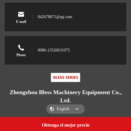
842678071@qq.com
E-mail
0086-13526631075
Phone
Zhengzhou Bless Machinery Equipment Co.,
Ltd.
Obtenga el mejor precio
Get a Quote
Zhengzhou Bless Machinery Equipment Co., Ltd.