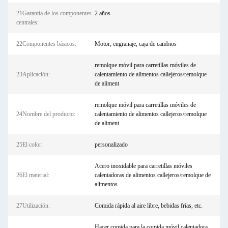
21Garantía de los componentes
2 años
centrales:
22Componentes básicos:
Motor, engranaje, caja de cambios
remolque móvil para carretillas móviles de
23Aplicación:
calentamiento de alimentos callejeros/remolque
de aliment
remolque móvil para carretillas móviles de
24Nombre del producto:
calentamiento de alimentos callejeros/remolque
de aliment
25El color:
personalizado
Acero inoxidable para carretillas móviles
26El material:
calentadoras de alimentos callejeros/remolque de
alimentos
27Utilización:
Comida rápida al aire libre, bebidas frías, etc.
Hacer comida para la comida móvil calentadora