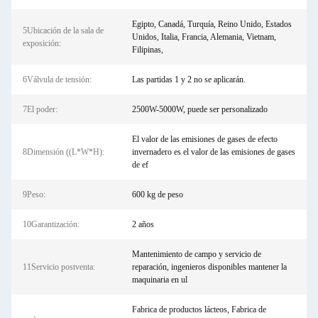
Egipto, Canadá, Turquía, Reino Unido, Estados
5Ubicación de la sala de
Unidos, Italia, Francia, Alemania, Vietnam,
exposición:
Filipinas,
6Válvula de tensión:
Las partidas 1 y 2 no se aplicarán.
7El poder:
2500W-5000W, puede ser personalizado
El valor de las emisiones de gases de efecto
8Dimensión ((L*W*H):
invernadero es el valor de las emisiones de gases
de ef
9Peso:
600 kg de peso
10Garantización:
2 años
Mantenimiento de campo y servicio de
11Servicio postventa:
reparación, ingenieros disponibles mantener la
maquinaria en ul
Fabrica de productos lácteos, Fabrica de