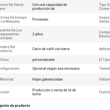
ntos De Venta
Con una capacidad de
Tipo D
ave:
producción de
Comerc
forme De Ensayo
Inspec
Proveedor
 La Máquina:
Salida
rantía De Los
Compo
omponentes
2 años
Básico
ntrales:
ombre Del
Carro de café con barra
Aplica
roducto:
 Color:
personalizado
El Tipo
nfiguración:
Opcional según sea necesario
Tamañ
 Material:
Hojas galvanizadas
Utiliza
Producción y venta de té de
nción:
Fuente
leche
pción de producto