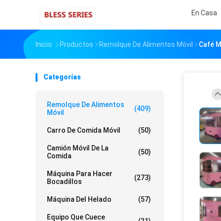
En Casa
Inicio
Productos
Remolque De Alimentos Móvil
Café M
Categorías
Remolque De Alimentos
(409)
Móvil
Carro De Comida Móvil
(50)
Camión Móvil De La
(50)
Comida
Máquina Para Hacer
(273)
Bocadillos
Máquina Del Helado
(57)
Equipo Que Cuece