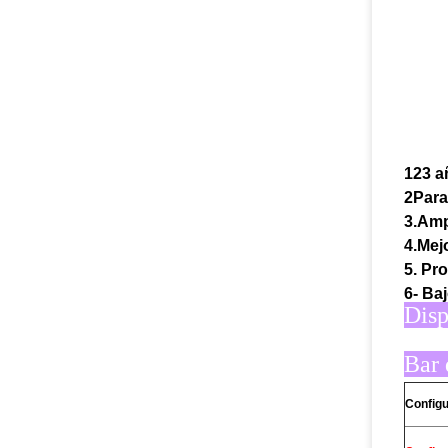
123 a
2Para
3.Amp
4.Mej
5. Pr
6- Ba
Disp