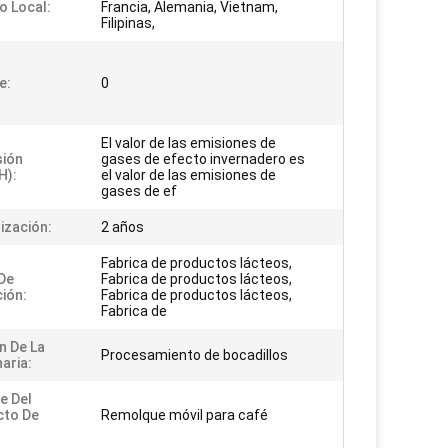
o Local:
Francia, Alemania, Vietnam,
Filipinas,
e:
0
El valor de las emisiones de
sión
gases de efecto invernadero es
H):
el valor de las emisiones de
gases de ef
ización:
2 años
Fabrica de productos lácteos,
De
Fabrica de productos lácteos,
ción:
Fabrica de productos lácteos,
Fabrica de
n De La
Procesamiento de bocadillos
aria:
e Del
cto De
Remolque móvil para café