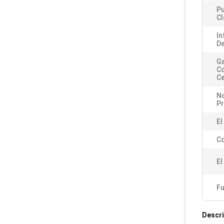
Pu
Cl
In
De
Ga
C
Ce
N
P
El
Co
El
Fu
Descri