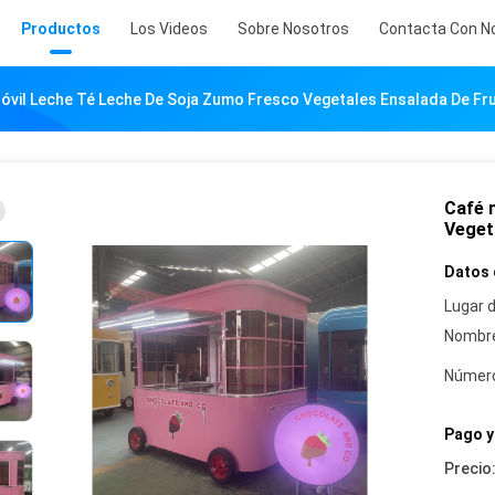
Productos
Los Videos
Sobre Nosotros
Contacta Con N
óvil Leche Té Leche De Soja Zumo Fresco Vegetales Ensalada De Fr
Café 
Veget
Datos 
Lugar d
Nombre
Número
Pago y
Precio