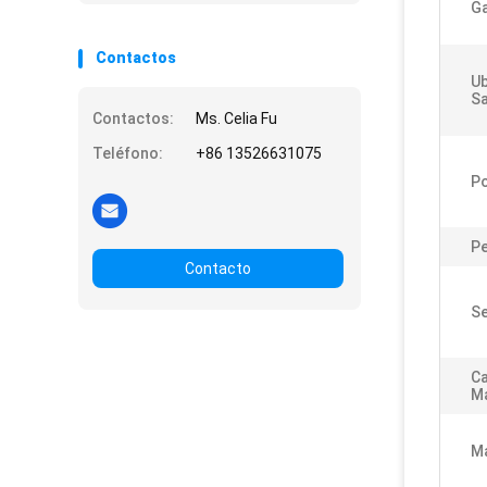
Ga
Contactos
Ub
Sa
Contactos:
Ms. Celia Fu
Teléfono:
+86 13526631075
P
P
Contacto
Se
Ca
M
Ma