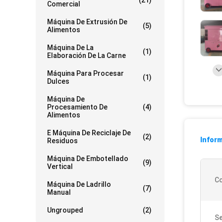
(21)
Comercial
Máquina De Extrusión De
(5)
Alimentos
Máquina De La
(1)
Elaboración De La Carne
Máquina Para Procesar
(1)
Dulces
Máquina De
Procesamiento De
(4)
Alimentos
E Máquina De Reciclaje De
(2)
Inform
Residuos
Máquina De Embotellado
(9)
Vertical
Co
Máquina De Ladrillo
(7)
Manual
Ungrouped
(2)
Se