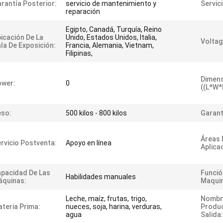
rantía Posterior:
servicio de mantenimiento y
Servici
reparación
Egipto, Canadá, Turquía, Reino
icación De La
Unido, Estados Unidos, Italia,
Voltag
la De Exposición:
Francia, Alemania, Vietnam,
Filipinas,
Dimen
ower:
0
((L*W*
eso:
500 kilos - 800 kilos
Garant
Áreas 
rvicio Postventa:
Apoyo en línea
Aplica
pacidad De Las
Funció
Habilidades manuales
áquinas:
Maquin
Leche, maíz, frutas, trigo,
Nombr
teria Prima:
nueces, soja, harina, verduras,
Produ
agua
Salida: