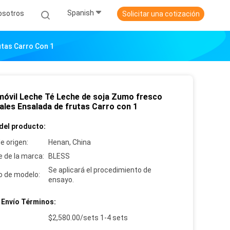
Spanish
osotros
Solicitar una cotización
utas Carro Con 1
móvil Leche Té Leche de soja Zumo fresco
ales Ensalada de frutas Carro con 1
del producto:
e origen:
Henan, China
 de la marca:
BLESS
Se aplicará el procedimiento de
 de modelo:
ensayo.
 Envío Términos:
:
$2,580.00/sets 1-4 sets