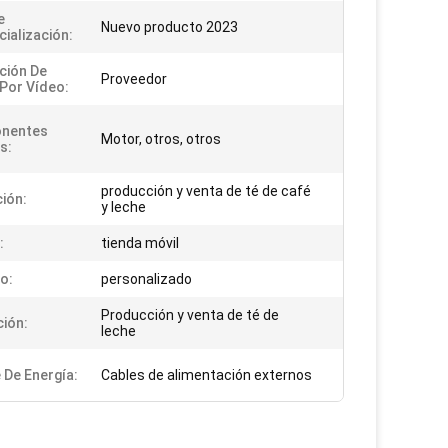
e
Nuevo producto 2023
ialización:
ción De
Proveedor
 Por Vídeo:
nentes
Motor, otros, otros
s:
producción y venta de té de café
ción:
y leche
:
tienda móvil
o:
personalizado
Producción y venta de té de
ción:
leche
 De Energía:
Cables de alimentación externos