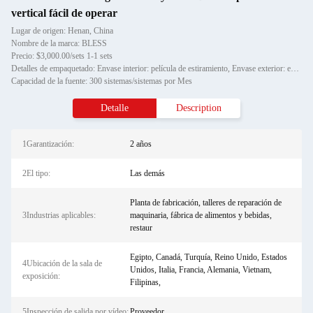
vertical fácil de operar
Lugar de origen: Henan, China
Nombre de la marca: BLESS
Precio: $3,000.00/sets 1-1 sets
Detalles de empaquetado: Envase interior: película de estiramiento, Envase exterior: estuche o contenedor de madera estándar
Capacidad de la fuente: 300 sistemas/sistemas por Mes
Detalle
Description
1Garantización:
2 años
2El tipo:
Las demás
Planta de fabricación, talleres de reparación de
3Industrias aplicables:
maquinaria, fábrica de alimentos y bebidas,
restaur
Egipto, Canadá, Turquía, Reino Unido, Estados
4Ubicación de la sala de
Unidos, Italia, Francia, Alemania, Vietnam,
exposición:
Filipinas,
5Inspección de salida por vídeo:
Proveedor