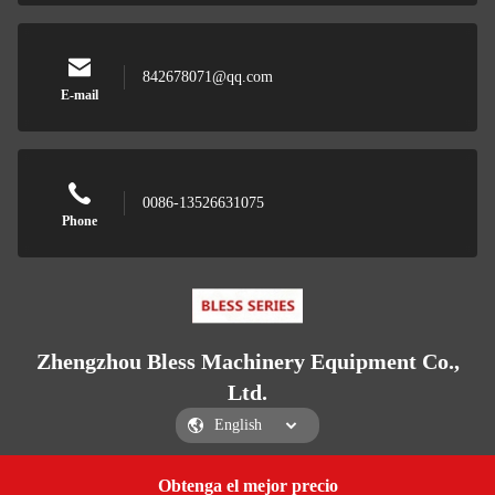
842678071@qq.com
E-mail
0086-13526631075
Phone
Zhengzhou Bless Machinery Equipment Co.,
Ltd.
Obtenga el mejor precio
Get a Quote
Zhengzhou Bless Machinery Equipment Co., Ltd.