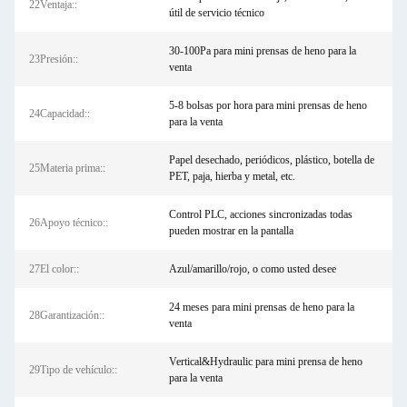
22Ventaja::
útil de servicio técnico
30-100Pa para mini prensas de heno para la
23Presión::
venta
5-8 bolsas por hora para mini prensas de heno
24Capacidad::
para la venta
Papel desechado, periódicos, plástico, botella de
25Materia prima::
PET, paja, hierba y metal, etc.
Control PLC, acciones sincronizadas todas
26Apoyo técnico::
pueden mostrar en la pantalla
27El color::
Azul/amarillo/rojo, o como usted desee
24 meses para mini prensas de heno para la
28Garantización::
venta
Vertical&Hydraulic para mini prensa de heno
29Tipo de vehículo::
para la venta