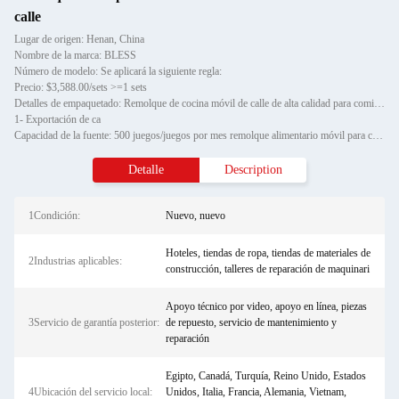
calle
Lugar de origen: Henan, China
Nombre de la marca: BLESS
Número de modelo: Se aplicará la siguiente regla:
Precio: $3,588.00/sets >=1 sets
Detalles de empaquetado: Remolque de cocina móvil de calle de alta calidad para comida al aire libre
1- Exportación de ca
Capacidad de la fuente: 500 juegos/juegos por mes remolque alimentario móvil para cocina
Detalle
Description
1Condición:
Nuevo, nuevo
Hoteles, tiendas de ropa, tiendas de materiales de
2Industrias aplicables:
construcción, talleres de reparación de maquinari
Apoyo técnico por video, apoyo en línea, piezas
3Servicio de garantía posterior:
de repuesto, servicio de mantenimiento y
reparación
Egipto, Canadá, Turquía, Reino Unido, Estados
4Ubicación del servicio local:
Unidos, Italia, Francia, Alemania, Vietnam,