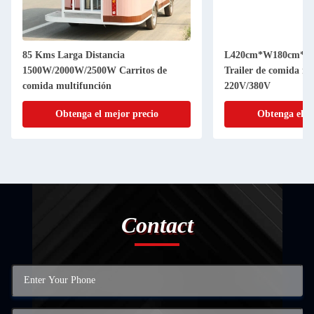
85 Kms Larga Distancia
L420cm*W180cm*H2
1500W/2000W/2500W Carritos de
Trailer de comida mó
comida multifunción
220V/380V
Obtenga el mejor precio
Obtenga el m
Contact