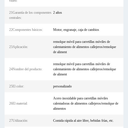
vídeo:
21Garantía de los componentes
2 años
centrales:
22Componentes básicos:
Motor, engranaje, caja de cambios
remolque móvil para carretillas móviles de
23Aplicación:
calentamiento de alimentos callejeros/remolque
de aliment
remolque móvil para carretillas móviles de
24Nombre del producto:
calentamiento de alimentos callejeros/remolque
de aliment
25El color:
personalizado
Acero inoxidable para carretillas móviles
26El material:
calentadoras de alimentos callejeros/remolque de
alimentos
27Utilización:
Comida rápida al aire libre, bebidas frías, etc.