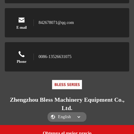
842678071@qq.com
E-mail
0086-13526631075
Phone
Zhengzhou Bless Machinery Equipment Co.,
Ltd.
Obtenga el mejor precio
Get a Quote