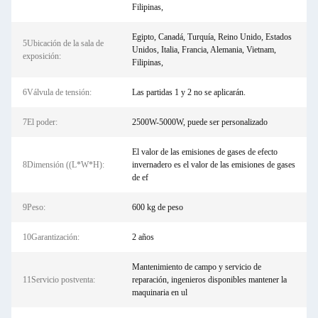
Filipinas,
Egipto, Canadá, Turquía, Reino Unido, Estados
5Ubicación de la sala de
Unidos, Italia, Francia, Alemania, Vietnam,
exposición:
Filipinas,
6Válvula de tensión:
Las partidas 1 y 2 no se aplicarán.
7El poder:
2500W-5000W, puede ser personalizado
El valor de las emisiones de gases de efecto
8Dimensión ((L*W*H):
invernadero es el valor de las emisiones de gases
de ef
9Peso:
600 kg de peso
10Garantización:
2 años
Mantenimiento de campo y servicio de
11Servicio postventa:
reparación, ingenieros disponibles mantener la
maquinaria en ul