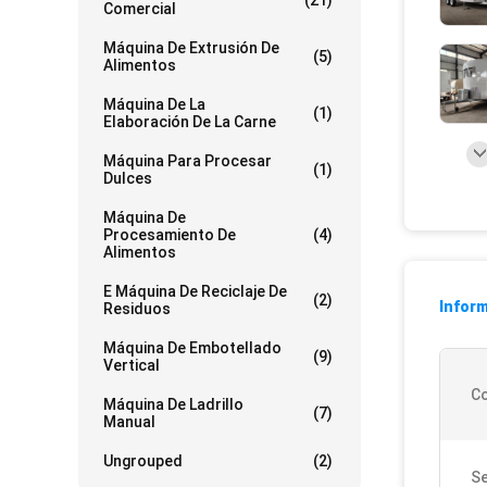
(21)
Comercial
Máquina De Extrusión De
(5)
Alimentos
Máquina De La
(1)
Elaboración De La Carne
Máquina Para Procesar
(1)
Dulces
Máquina De
Procesamiento De
(4)
Alimentos
E Máquina De Reciclaje De
(2)
Inform
Residuos
Máquina De Embotellado
(9)
Vertical
Co
Máquina De Ladrillo
(7)
Manual
Ungrouped
(2)
Se