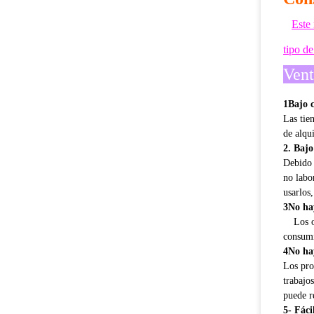
Este 
tipo d
Vent
1Bajo c
Las tie
de alqu
2. Bajo
Debido 
no labo
usarlos
3No hay
Los o
consumi
4No ha
Los pro
trabajo
puede re
5- Fáci