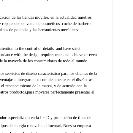
ción de las tiendas móviles, en la actualidad nuestros
de ropa,coche de venta de cosméticos, coche de barbero,
quipos de potencia y las herramientas mecánicas
ention to the control of details and have strict
accordance with the design requirements and achieve or even
de la mayoría de los consumidores de todo el mundo.
s servicios de diseño característico para los clientes de la
 ventajas e integraremos completamente en el diseño, así
r el reconocimiento de la marca, y de acuerdo con la
estros productos,para moverse perfectamente presentar el
dor especializado en la I + D y promoción de tipos de
ipos de energía renovable alimentariaNuestra empresa
n de todo tipo de máquinas y proyectos.Con el esfuerzo