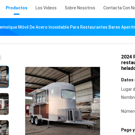
Productos
Los Videos
Sobre Nosotros
Contacta Con N
emolque Móvil De Acero Inoxidable Para Restaurantes Bares Aperit
2024 
resta
helad
Datos 
Lugar d
Nombre
Número
Pago y