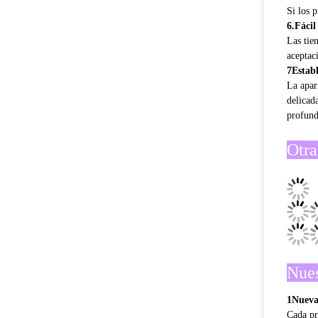
Si los 
6.Fácil
Las tie
aceptac
7Estab
La apar
delicad
profund
Otra
Nues
1Nueva
Cada pr
conside