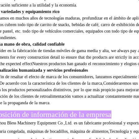
 variedades y equipamiento rico
amos en muchos años de tecnologías maduras, profundizar en el ámbito de aplica
os cubren todo tipo de carrito de snacks, bebidas de café, carro de exhibición 
e pastel, etc. todo tipo de vehículos comerciales, equipados con todo tipo de e
ondientes.
na mano de obra, calidad confiable
der en la fabricación de tiendas móviles de gama media y alta, we always pay att
ments for every construction detail to ensure that the products are strictly in 
the expected effectNuestros productos han ganado el reconocimiento y elogios 
alización humanizada y servicios profesionales
fin de resaltar el efecto de marca de los consumidores, lanzamos especialmente lo
De acuerdo con la característica de los clientes de la marca,Consideraremos sus
a los productos personalizados distintivos, por lo que más propicio para mejora
ción de los clientes de retroalimentación vamos a actualizar constantemente nu
de la propaganda de la marca.
sición de información de la empresa
ou Bless Machinery Equipment Co.,Ltd. es un fabricante profesional y exporta
ria congelada, máquinas de bocadillos, máquina de alimentos,Tecnología y equ
con un equipo profesional y tiene un estudio en profundidad sobre la aplicació