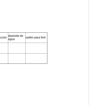
depósito de
acción
sartén para freír
agua