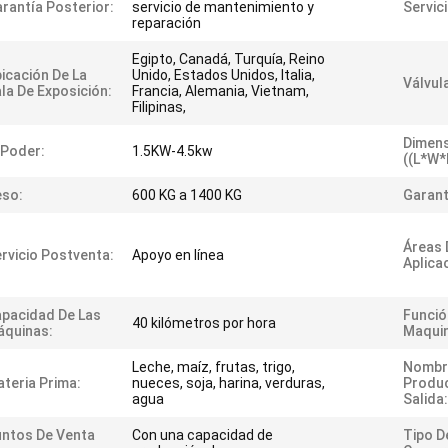
rantía Posterior:
servicio de mantenimiento y
Servici
reparación
Egipto, Canadá, Turquía, Reino
icación De La
Unido, Estados Unidos, Italia,
Válvul
la De Exposición:
Francia, Alemania, Vietnam,
Filipinas,
Dimen
 Poder:
1.5KW-4.5kw
((L*W*
eso:
600 KG a 1400 KG
Garant
Áreas 
rvicio Postventa:
Apoyo en línea
Aplica
pacidad De Las
Funció
40 kilómetros por hora
áquinas:
Maquin
Leche, maíz, frutas, trigo,
Nombr
teria Prima:
nueces, soja, harina, verduras,
Produ
agua
Salida:
ntos De Venta
Con una capacidad de
Tipo D