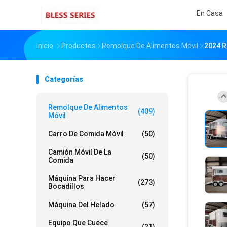
En Casa
Inicio
Productos
Remolque De Alimentos Móvil
2024 R
Categorías
Remolque De Alimentos
(409)
Móvil
Carro De Comida Móvil
(50)
Camión Móvil De La
(50)
Comida
Máquina Para Hacer
(273)
Bocadillos
Máquina Del Helado
(57)
Equipo Que Cuece