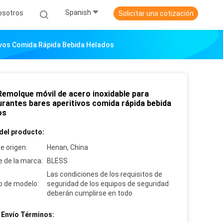
Spanish
osotros
Solicitar una cotización
ivos Comida Rápida Bebida Helados
Remolque móvil de acero inoxidable para
urantes bares aperitivos comida rápida bebida
os
del producto:
e origen:
Henan, China
 de la marca:
BLESS
Las condiciones de los requisitos de
 de modelo:
seguridad de los equipos de seguridad
deberán cumplirse en todo
 Envío Términos: