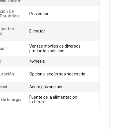
ialización:
ción De
Proveedor
 Por Vídeo:
nentes
El motor
s:
Ventas móviles de diversos
ción:
productos básicos
:
4wheels
uración:
Opcional según sea necesario
rial:
Acero galvanizado
Fuente de la alimentación
 De Energía:
externa