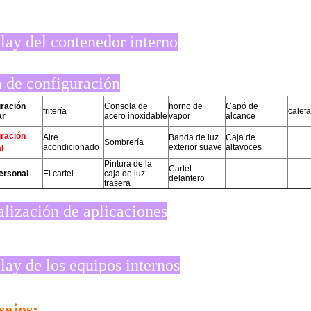
lay del contenedor interno
 de configuración
uración
Consola de
horno de
Capó de
fritería
calef
ar
acero inoxidable
vapor
alcance
uración
Aire
Banda de luz
Caja de
Sombrería
acondicionado
exterior suave
altavoces
l
Pintura de la
Cartel
personal
El cartel
caja de luz
delantero
trasera
alización de aplicaciones
lay de los equipos internos
ejos: