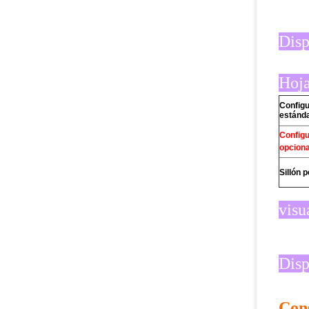
Disp
Hoja
Config
estánd
Config
opciona
Sillón 
visu
Disp
Cons