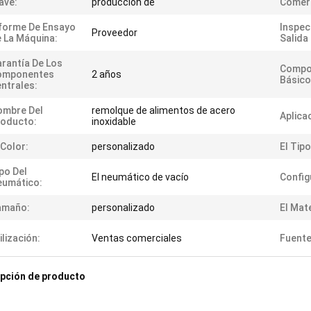
ave:
producción de
Comerc
forme De Ensayo
Inspec
Proveedor
 La Máquina:
Salida
rantía De Los
Compo
omponentes
2 años
Básico
ntrales:
ombre Del
remolque de alimentos de acero
Aplica
roducto:
inoxidable
 Color:
personalizado
El Tipo
po Del
El neumático de vacío
Config
eumático:
amaño:
personalizado
El Mate
ilización:
Ventas comerciales
Fuente
pción de producto