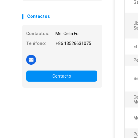
Ga
Contactos
Ub
Sa
Contactos:
Ms. Celia Fu
Teléfono:
+86 13526631075
El
P
Contacto
Se
Ca
M
Ma
Pu