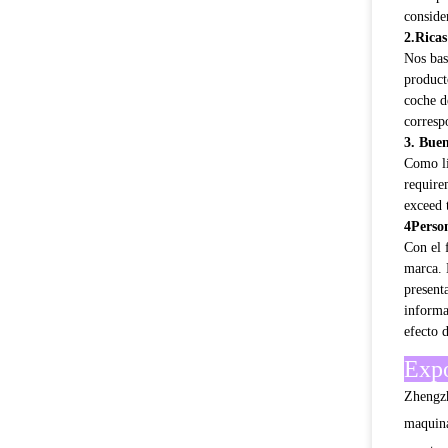
2.Ricas
Nos bas
product
coche d
corresp
3. Bue
Como lí
require
exceed 
4Person
Con el 
marca. 
present
informa
efecto 
Expo
Zhengzh
maquina
cuenta 