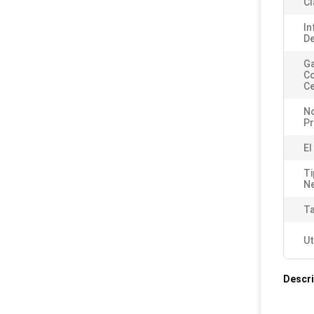
Cl
In
De
Ga
C
Ce
N
P
El
Ti
N
T
Ut
Descri