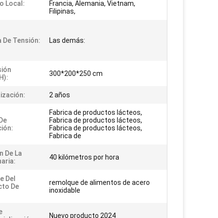
o Local:
Francia, Alemania, Vietnam,
Filipinas,
a De Tensión:
Las demás:
sión
300*200*250 cm
H):
ización:
2 años
Fabrica de productos lácteos,
De
Fabrica de productos lácteos,
ción:
Fabrica de productos lácteos,
Fabrica de
n De La
40 kilómetros por hora
aria:
e Del
remolque de alimentos de acero
cto De
inoxidable
e
Nuevo producto 2024