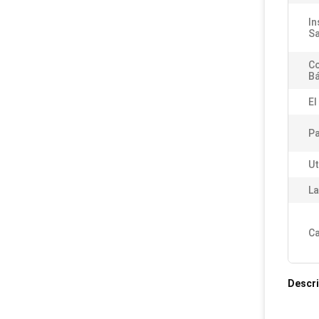
In
Sa
C
Bá
El
Pa
Ut
La
Ca
Descri