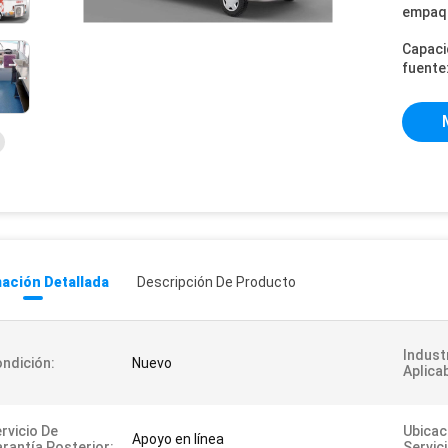
empaq
Capaci
fuente
ación Detallada
Descripción De Producto
Indust
ndición:
Nuevo
Aplica
rvicio De
Ubicac
Apoyo en línea
rantía Posterior:
Servici