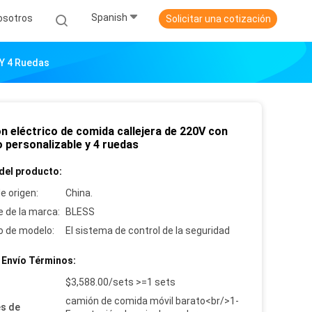
Spanish
osotros
Solicitar una cotización
 Y 4 Ruedas
n eléctrico de comida callejera de 220V con
 personalizable y 4 ruedas
del producto:
e origen:
China.
 de la marca:
BLESS
 de modelo:
El sistema de control de la seguridad
 Envío Términos:
:
$3,588.00/sets >=1 sets
camión de comida móvil barato<br/>1-
es de