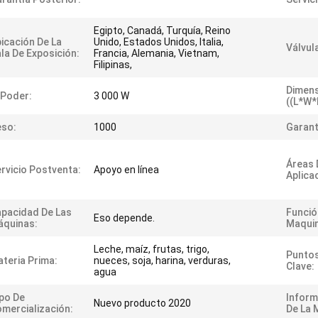
Egipto, Canadá, Turquía, Reino
icación De La
Unido, Estados Unidos, Italia,
Válvul
la De Exposición:
Francia, Alemania, Vietnam,
Filipinas,
Dimen
 Poder:
3 000 W
((L*W*
eso:
1000
Garant
Áreas 
rvicio Postventa:
Apoyo en línea
Aplica
pacidad De Las
Funció
Eso depende.
áquinas:
Maquin
Leche, maíz, frutas, trigo,
Puntos
teria Prima:
nueces, soja, harina, verduras,
Clave:
agua
po De
Inform
Nuevo producto 2020
mercialización:
De La 