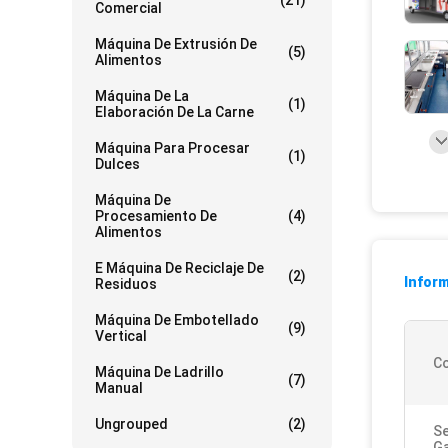
(21)
Comercial
Máquina De Extrusión De
(5)
Alimentos
Máquina De La
(1)
Elaboración De La Carne
Máquina Para Procesar
(1)
Dulces
Máquina De
Procesamiento De
(4)
Alimentos
E Máquina De Reciclaje De
(2)
Inform
Residuos
Máquina De Embotellado
(9)
Vertical
Co
Máquina De Ladrillo
(7)
Manual
Ungrouped
(2)
Se
Ga