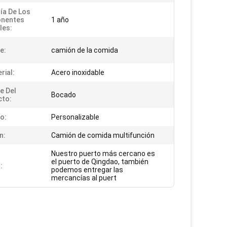
ía De Los
nentes
1 año
les:
e:
camión de la comida
rial:
Acero inoxidable
e Del
Bocado
cto:
o:
Personalizable
n:
Camión de comida multifunción
Nuestro puerto más cercano es
el puerto de Qingdao, también
:
podemos entregar las
mercancías al puert