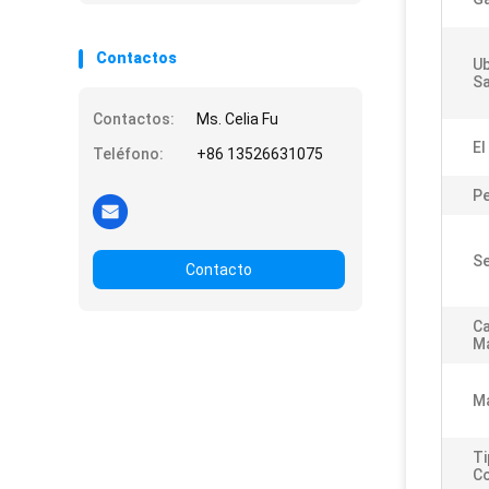
Contactos
Ub
Sa
Contactos:
Ms. Celia Fu
El
Teléfono:
+86 13526631075
P
Se
Contacto
Ca
M
Ma
Ti
Co