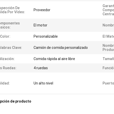
Garant
spección De
Proveedor
Compo
lida Por Vídeo:
Centra
omponentes
El motor
Nombr
sicos:
 Color:
Personalizable
El Mate
Nombr
labras Clave:
Camión de comida personalizado
Produ
ilización:
Comida rápida al aire libre
Tamañ
s Ruedas:
4 ruedas
Funció
lidad:
Un alto nivel
Puerto
pción de producto