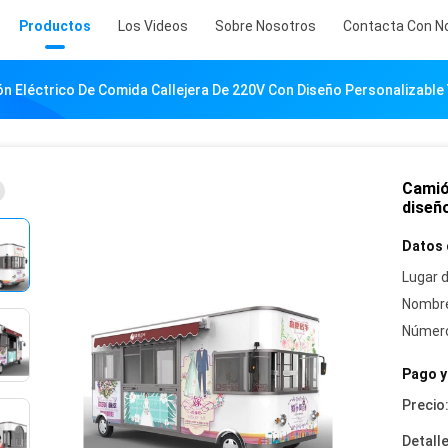
Productos
Los Videos
Sobre Nosotros
Contacta Con N
n Eléctrico De Comida Callejera De 220V Con Diseño Personalizable
Camió
diseño
Datos 
Lugar d
Nombre
Número
Pago y
Precio
Detall