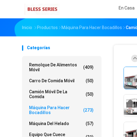
En Casa
Inicio
Productos
Máquina Para Hacer Bocadillos
Camió
Categorías
Remolque De Alimentos
(409)
Móvil
Carro De Comida Móvil
(50)
Camión Móvil De La
(50)
Comida
Máquina Para Hacer
(273)
Bocadillos
Máquina Del Helado
(57)
Equipo Que Cuece