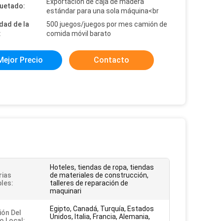
Exportación de caja de madera
uetado:
estándar para una sola máquina<br
dad de la
500 juegos/juegos por mes camión de
:
comida móvil barato
Mejor Precio
Contacto
Hoteles, tiendas de ropa, tiendas
rias
de materiales de construcción,
bles:
talleres de reparación de
maquinari
Egipto, Canadá, Turquía, Estados
ión Del
Unidos, Italia, Francia, Alemania,
o Local: