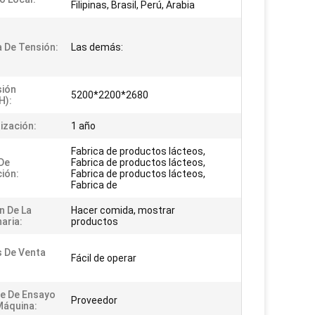
Filipinas, Brasil, Perú, Arabia
a De Tensión:
Las demás:
sión
5200*2200*2680
H):
ización:
1 año
Fabrica de productos lácteos,
De
Fabrica de productos lácteos,
ción:
Fabrica de productos lácteos,
Fabrica de
n De La
Hacer comida, mostrar
aria:
productos
 De Venta
Fácil de operar
e De Ensayo
Proveedor
Máquina: