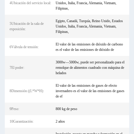
4Ubicación del servicio local:
Unidos, Italia, Francia, Alemania, Vietnam,
Filipinas,
Egipto, Canadá, Turquía, Reino Unido, Estados
5Ubicación de la sala de
Unidos, Italia, Francia, Alemania, Vietnam,
exposición:
Filipinas,
El valor de las emisiones de dióxido de carbono
6Válvula de tensión:
es el valor de las emisiones de dióxido de
3000w---5000w, puede ser personalizado para el
7El poder:
remolque de alimentos cuadrado con máquina de
helados
El valor de las emisiones de gases de efecto
8Dimensión ((L*W*H):
invernadero es el valor de las emisiones de gases
de ef
9Peso:
800 kg de peso
10Garantización:
2 años