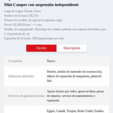
Mini Camper con suspensión independiente
Lugar de origen: Henan, China
Nombre de la marca: BLESS
Número de modelo: Se aplicará la siguiente regla:
Precio: $3,288.00/sets >=1 sets
Detalles de empaquetado: Remolque de comida cuadrada con máquina de helados generador de congelador
1- Exportación de caj
Capacidad de la fuente: 500 juegos/juegos por mes
Detalle
Description
1Condición:
Nuevo
Hoteles, tiendas de materiales de construcción,
2Industrias aplicables:
talleres de reparación de maquinaria, planta de
fabr
Apoyo técnico por video, apoyo en línea, piezas
3Servicio de garantía posterior:
de repuesto, servicio de mantenimiento y
reparación
Egipto, Canadá, Turquía, Reino Unido, Estados