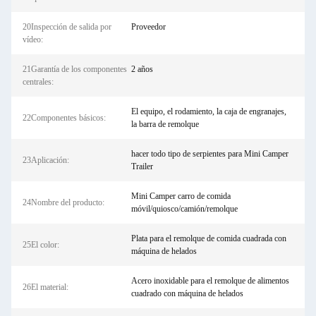
20Inspección de salida por
Proveedor
vídeo:
21Garantía de los componentes
2 años
centrales:
El equipo, el rodamiento, la caja de engranajes,
22Componentes básicos:
la barra de remolque
hacer todo tipo de serpientes para Mini Camper
23Aplicación:
Trailer
Mini Camper carro de comida
24Nombre del producto:
móvil/quiosco/camión/remolque
Plata para el remolque de comida cuadrada con
25El color:
máquina de helados
Acero inoxidable para el remolque de alimentos
26El material:
cuadrado con máquina de helados