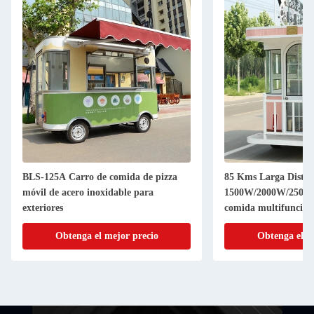
BLS-125A Carro de comida de pizza
85 Kms Larga Distan
móvil de acero inoxidable para
1500W/2000W/2500W 
exteriores
comida multifunción
Obtenga el mejor precio
Obtenga el m