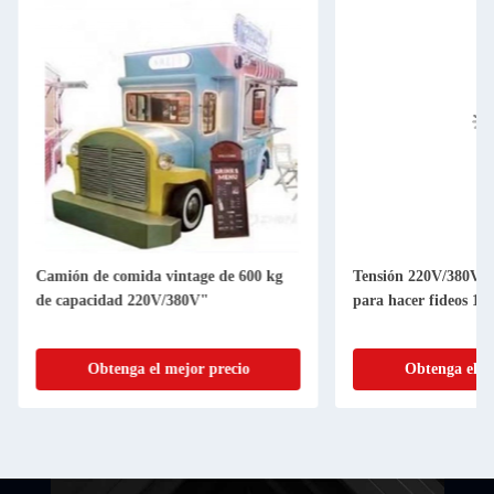
Camión de comida vintage de 600 kg
Tensión 220V/380V 
de capacidad 220V/380V"
para hacer fideos 15
Obtenga el mejor precio
Obtenga el m