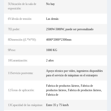
5Ubicación de la sala de
No hay
exposición:
6Válvula de tensión:
Las demás:
7El poder:
2500W-5000W, puede ser personalizado
8Dimensión ((L*W*H):
4000*2000*2300mm
9Peso:
1000 KG
10Garantización:
2 años
Apoyo técnico por video, ingenieros disponibles
11Servicio postventa:
para el servicio de máquinas en el extranjero
Fabrica de productos lácteos, Fabrica de
12Áreas de aplicación:
productos lácteos, Fabrica de productos lácteos,
Fabrica de
13Capacidad de las máquinas:
Entre 35 y 75 km/h