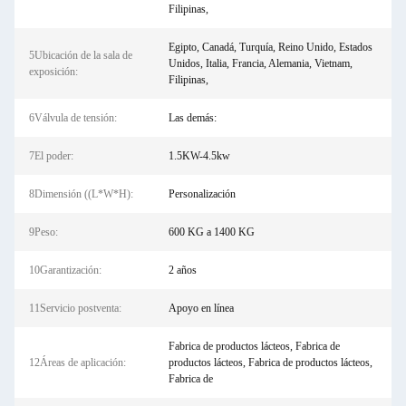
Filipinas,
Egipto, Canadá, Turquía, Reino Unido, Estados
5Ubicación de la sala de
Unidos, Italia, Francia, Alemania, Vietnam,
exposición:
Filipinas,
6Válvula de tensión:
Las demás:
7El poder:
1.5KW-4.5kw
8Dimensión ((L*W*H):
Personalización
9Peso:
600 KG a 1400 KG
10Garantización:
2 años
11Servicio postventa:
Apoyo en línea
Fabrica de productos lácteos, Fabrica de
12Áreas de aplicación:
productos lácteos, Fabrica de productos lácteos,
Fabrica de