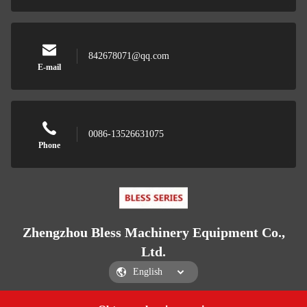
842678071@qq.com
E-mail
0086-13526631075
Phone
Zhengzhou Bless Machinery Equipment Co.,
Ltd.