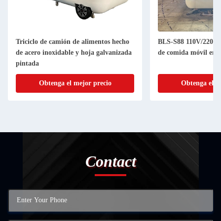
Triciclo de camión de alimentos hecho
BLS-S88 110V/220V c
de acero inoxidable y hoja galvanizada
de comida móvil e
pintada
Obtenga el mejor precio
Obtenga el m
Contact