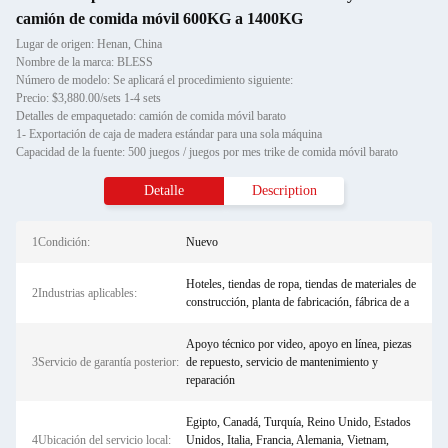
camión de comida móvil 600KG a 1400KG
Lugar de origen: Henan, China
Nombre de la marca: BLESS
Número de modelo: Se aplicará el procedimiento siguiente:
Precio: $3,880.00/sets 1-4 sets
Detalles de empaquetado: camión de comida móvil barato
1- Exportación de caja de madera estándar para una sola máquina
Capacidad de la fuente: 500 juegos / juegos por mes trike de comida móvil barato
Detalle
Description
1Condición:
Nuevo
Hoteles, tiendas de ropa, tiendas de materiales de
2Industrias aplicables:
construcción, planta de fabricación, fábrica de a
Apoyo técnico por video, apoyo en línea, piezas
3Servicio de garantía posterior:
de repuesto, servicio de mantenimiento y
reparación
Egipto, Canadá, Turquía, Reino Unido, Estados
4Ubicación del servicio local:
Unidos, Italia, Francia, Alemania, Vietnam,