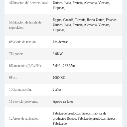
4Ubicación del servicio local:
Unidos, Italia, Francia, Alemania, Vietnam,
Filipinas,
Egipto, Canadá, Turquía, Reino Unido, Estados
5Ubicación de la sala de
Unidos, Italia, Francia, Alemania, Vietnam,
exposición:
Filipinas,
6Válvula de tensión:
Las demás:
7El poder:
3.0KW
8Dimensión ((L*W*H):
5.6*2.12*2.35m
9Peso:
1000 KG
10Garantización:
2 años
11Servicio postventa:
Apoyo en línea
Fabrica de productos lácteos, Fabrica de
12Áreas de aplicación:
productos lácteos, Fabrica de productos lácteos,
Fabrica de