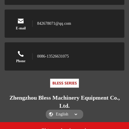
842678071@qq.com
E-mail
0086-13526631075
Phone
Zhengzhou Bless Machinery Equipment Co.,
Ltd.