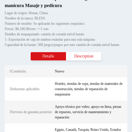
manicura Masaje y pedicura
Lugar de origen: Henan, China
Nombre de la marca: BLESS
Número de modelo: Se aplicarán los siguientes requisitos:
Precio: $6,180.00/sets >=1 sets
Detalles de empaquetado: camión de comida móvil barato
1- Exportación de caja de madera estándar para una sola máquina
Capacidad de la fuente: 500 juegos/juegos por mes camión de comida móvil barato
Detalle
Description
1Condición:
Nuevo
Hoteles, tiendas de ropa, tiendas de materiales de
2Industrias aplicables:
construcción, tiendas de reparación de
maquinaria
Apoyo técnico por video, apoyo en línea, piezas
3Servicio de garantía posterior:
de repuesto, servicio de mantenimiento y
reparación
Egipto, Canadá, Turquía, Reino Unido, Estados