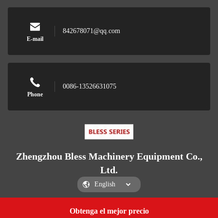
842678071@qq.com
E-mail
0086-13526631075
Phone
Zhengzhou Bless Machinery Equipment Co.,
Ltd.
Obtenga el mejor precio
Get a Quote
Zhengzhou Bless Machinery Equipment Co., Ltd.