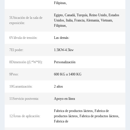
Filipinas,
Egipto, Canadá, Turquía, Reino Unido, Estados
5Ubicación de la sala de
Unidos, Italia, Francia, Alemania, Vietnam,
exposición:
Filipinas,
6Válvula de tensión:
Las demás:
7El poder:
1.5KW-4.5kw
8Dimensión ((L*W*H):
Personalización
9Peso:
600 KG a 1400 KG
10Garantización:
2 años
11Servicio postventa:
Apoyo en línea
Fabrica de productos lácteos, Fabrica de
12Áreas de aplicación:
productos lácteos, Fabrica de productos lácteos,
Fabrica de