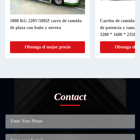
1000 KG 220V/50HZ carro de comida
Carrito de comida el
de plata con baño y nevera
de potencia y tamaño
3200 * 1600 * 2350
Obtenga el mejor precio
Obtenga el m
Contact