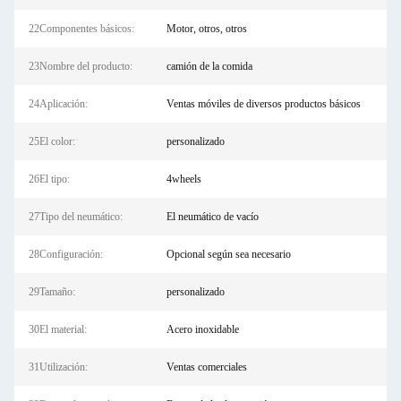
22Componentes básicos:
Motor, otros, otros
23Nombre del producto:
camión de la comida
24Aplicación:
Ventas móviles de diversos productos básicos
25El color:
personalizado
26El tipo:
4wheels
27Tipo del neumático:
El neumático de vacío
28Configuración:
Opcional según sea necesario
29Tamaño:
personalizado
30El material:
Acero inoxidable
31Utilización:
Ventas comerciales