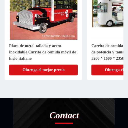
Placa de metal tallada y acero
Carrito de comida el
inoxidable Carrito de comida móvil de
de potencia y tamaño
hielo italiano
3200 * 1600 * 2350
Obtenga el mejor precio
Obtenga el m
Contact