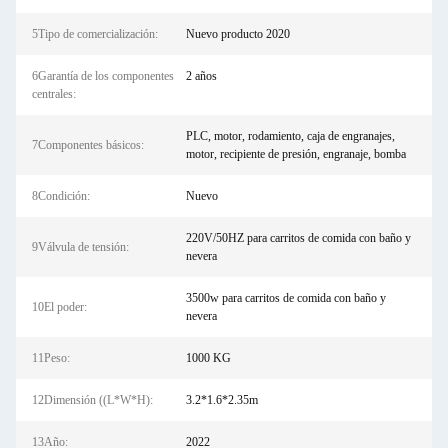
5Tipo de comercialización:
Nuevo producto 2020
6Garantía de los componentes
2 años
centrales:
PLC, motor, rodamiento, caja de engranajes,
7Componentes básicos:
motor, recipiente de presión, engranaje, bomba
8Condición:
Nuevo
220V/50HZ para carritos de comida con baño y
9Válvula de tensión:
nevera
3500w para carritos de comida con baño y
10El poder:
nevera
11Peso:
1000 KG
12Dimensión ((L*W*H):
3.2*1.6*2.35m
13Año:
2022