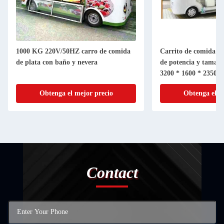
 de comida
Carrito de comida eléctrico con 3500w
3000
a
de potencia y tamaño personalizable de
comid
3200 * 1600 * 2350mm
comi
precio
Obtenga el mejor precio
Contact