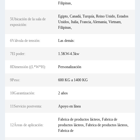
Filipinas,
Egipto, Canadá, Turquía, Reino Unido, Estados
5Ubicación de la sala de
Unidos, Italia, Francia, Alemania, Vietnam,
exposición:
Filipinas,
6Válvula de tensión:
Las demás:
7El poder:
1.5KW-4.5kw
8Dimensión ((L*W*H):
Personalización
9Peso:
600 KG a 1400 KG
10Garantización:
2 años
11Servicio postventa:
Apoyo en línea
Fabrica de productos lácteos, Fabrica de
12Áreas de aplicación:
productos lácteos, Fabrica de productos lácteos,
Fabrica de