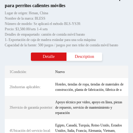
para perritos calientes móviles
Lugar de origen: Henan, China
Nombre de la marca: BLESS
Número de modelo: Se aplicará el método BLS-YS39.
Precio: $3,580.00/sets 1-4 sets
Detalles de empaquetado: camión de comida móvil barato
1- Exportación de caja de madera estándar para una sola máquina
Capacidad de la fuente: 500 juegos / juegos por mes trike de comida móvil barato
Detalle
Description
1Condición:
Nuevo
Hoteles, tiendas de ropa, tiendas de materiales de
2Industrias aplicables:
construcción, planta de fabricación, fábrica de a
Apoyo técnico por video, apoyo en línea, piezas
3Servicio de garantía posterior:
de repuesto, servicio de mantenimiento y
reparación
Egipto, Canadá, Turquía, Reino Unido, Estados
4Ubicación del servicio local:
Unidos, Italia, Francia, Alemania, Vietnam,